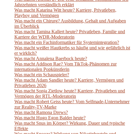
Jahrzehnten verständlich erklärt
Was macht Katarina Witt heute? Karriere, Privatleben,
Playboy und Vermögen
Was macht ein Chirurg? Ausbildung, Gehalt und Aufgaben
im Überblick
Was macht Tamina Kallert heute? Privatleben, Familie und
Karriere der WDR-Moderatorin
Was macht ein Fachinformatiker für Systemintegration?
Was macht weißer Hautkrebs so häufig und wie gefährlich ist
er wirklich?
Was macht Annalena Baerbock heute?
Was macht Addison Rae? Vom TikTok-Phänomen zur
internationalen Popkünstlerin
Was macht ein Schauspieler?
Was macht Adam Sandler heute? Karriere, Vermögen und
Privatleben 2026
Was macht Sonja Zietlow heute? Karriere, Privatleben und
Vermögen der RTL-Moderatorin
Was macht Robert Geiss heute? Vom Selfmade-Unternehmer
zur Reality-TV-Marke
Was macht Ramona Drews?
Was macht Hugo Egon Balder heute?
Was macht Snus im Körper? Wirkung, Dauer und typische
Effekte
Was macht Snooze? Wirkung von Nikotinbeuteln und