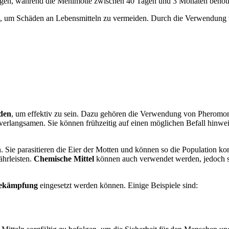
agen, während die Mehlmotte zwischen 40 Tagen und 3 Monaten benötig
en, um Schäden an Lebensmitteln zu vermeiden. Durch die Verwendu
den
, um effektiv zu sein. Dazu gehören die Verwendung von Pheromon
erlangsamen. Sie können frühzeitig auf einen möglichen Befall hinweis
ie parasitieren die Eier der Motten und können so die Population kontr
hrleisten.
Chemische Mittel
können auch verwendet werden, jedoch sol
ekämpfung
eingesetzt werden können. Einige Beispiele sind: