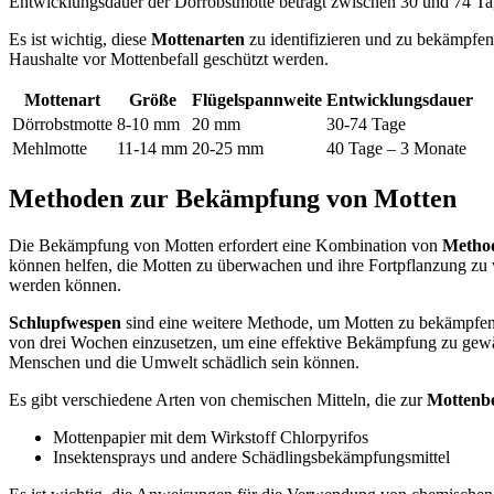
Entwicklungsdauer der Dörrobstmotte beträgt zwischen 30 und 74 T
Es ist wichtig, diese
Mottenarten
zu identifizieren und zu bekämpf
Haushalte vor Mottenbefall geschützt werden.
Mottenart
Größe
Flügelspannweite
Entwicklungsdauer
Dörrobstmotte
8-10 mm
20 mm
30-74 Tage
Mehlmotte
11-14 mm
20-25 mm
40 Tage – 3 Monate
Methoden zur Bekämpfung von Motten
Die Bekämpfung von Motten erfordert eine Kombination von
Metho
können helfen, die Motten zu überwachen und ihre Fortpflanzung zu v
werden können.
Schlupfwespen
sind eine weitere Methode, um Motten zu bekämpfen. S
von drei Wochen einzusetzen, um eine effektive Bekämpfung zu gewä
Menschen und die Umwelt schädlich sein können.
Es gibt verschiedene Arten von chemischen Mitteln, die zur
Mottenb
Mottenpapier mit dem Wirkstoff Chlorpyrifos
Insektensprays und andere Schädlingsbekämpfungsmittel