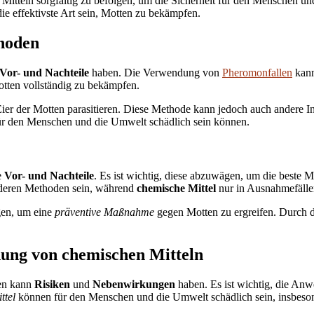
Mitteln sorgfältig zu befolgen, um die Sicherheit für den Menschen 
e effektivste Art sein, Motten zu bekämpfen.
thoden
Vor- und Nachteile
haben. Die Verwendung von
Pheromonfallen
kann
otten vollständig zu bekämpfen.
Eier der Motten parasitieren. Diese Methode kann jedoch auch andere I
 für den Menschen und die Umwelt schädlich sein können.
e
Vor- und Nachteile
. Es ist wichtig, diese abzuwägen, um die beste 
deren Methoden sein, während
chemische Mittel
nur in Ausnahmefällen
gen, um eine
präventive Maßnahme
gegen Motten zu ergreifen. Durch 
ung von chemischen Mitteln
en kann
Risiken
und
Nebenwirkungen
haben. Es ist wichtig, die Anw
ttel
können für den Menschen und die Umwelt schädlich sein, insbeson