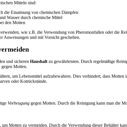
schen Mitteln sind:
rch die Einatmung von chemischen Dämpfen
und Wasser durch chemische Mittel
bei den Motten
u verwenden, wie z.B. die Verwendung von Pheromonfallen oder die R
 der Anweisungen und mit Vorsicht geschehen.
vermeiden
den und sicheren
Haushalt
zu gewährleisten. Durch regelmäßige Rein
g
gegen Motten.
ehältern, um Lebensmittel aufzubewahren. Dies verhindert, dass Motten
arven oder Kotrückstände.
tige
Vorbeugung
gegen Motten. Durch die Reinigung kann man die Mott
e, um Motten zu vermeiden. Durch die Verwendung dieser Behälter kann