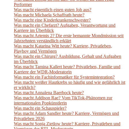
Performer
Was macht eigentlich einen guten Job aus?
Was macht Michaela Schaffrath heute?
Was macht eine Kinderkrankenschwester?
Was macht ein Chefarzt? Aufgaben, Verantwortung und
Karriere im Überblick
Was macht Artemis 2? Die erste bemannte Mondmission seit
Jahrzehnten verständlich erklärt
Was macht Katarina Witt heute? Karriere, Privatleben,
Playboy und Vermögen
Was macht ein Chirurg? Ausbildung, Gehalt und Aufgaben
im Überblick
Was macht Tamina Kallert heute? Privatleben, Familie und
Karriere der WDR-Moderatorin
Was macht ein Fachinformatiker für Systemintegration?
Was macht weißer Hautkrebs so häufig und wie gefährlich ist
er wirklich?
Was macht Annalena Baerbock heute?
Was macht Addison Rae? Vom TikTok-Phänomen zur
internationalen Popkünstlerin
Was macht ein Schauspieler?
Was macht Adam Sandler heute? Karriere, Vermögen und
Privatleben 2026
Was macht Sonja Zietlow heute? Karriere, Privatleben und
Vermögen der RTL-Moderatorin