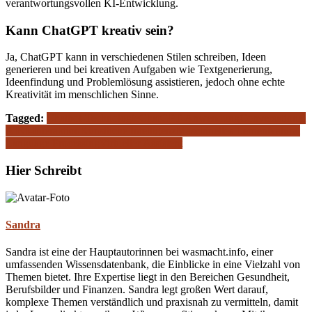
verantwortungsvollen KI-Entwicklung.
Kann ChatGPT kreativ sein?
Ja, ChatGPT kann in verschiedenen Stilen schreiben, Ideen
generieren und bei kreativen Aufgaben wie Textgenerierung,
Ideenfindung und Problemlösung assistieren, jedoch ohne echte
Kreativität im menschlichen Sinne.
Tagged:
Chatbot-Technologie
ChatGPT-Anwendung
Conversational
AI
KI-Interaktion
Künstliche Intelligenz
Maschinelles Lernen
Natural
Language Processing
Virtueller Assistent
Hier Schreibt
Sandra
Sandra ist eine der Hauptautorinnen bei wasmacht.info, einer
umfassenden Wissensdatenbank, die Einblicke in eine Vielzahl von
Themen bietet. Ihre Expertise liegt in den Bereichen Gesundheit,
Berufsbilder und Finanzen. Sandra legt großen Wert darauf,
komplexe Themen verständlich und praxisnah zu vermitteln, damit