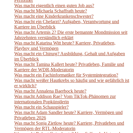
Performer
Was macht eigentlich einen guten Job aus?
Was macht Michaela Schaffrath heute?
Was macht eine Kinderkrankenschwester?
Was macht ein Chefarzt? Aufgaben, Verantwortung und
Karriere im Überblick
Was macht Artemis 2? Die erste bemannte Mondmission seit
Jahrzehnten verständlich erklärt
Was macht Katarina Witt heute? Karriere, Privatleben,
Playboy und Vermögen
Was macht ein Chirurg? Ausbildung, Gehalt und Aufgaben
im Überblick
Was macht Tamina Kallert heute? Privatleben, Familie und
Karriere der WDR-Moderatorin
Was macht ein Fachinformatiker für Systemintegration?
Was macht weißer Hautkrebs so häufig und wie gefährlich ist
er wirklich?
Was macht Annalena Baerbock heute?
Was macht Addison Rae? Vom TikTok-Phänomen zur
internationalen Popkünstlerin
Was macht ein Schauspieler?
Was macht Adam Sandler heute? Karriere, Vermögen und
Privatleben 2026
Was macht Sonja Zietlow heute? Karriere, Privatleben und
Vermögen der RTL-Moderatorin