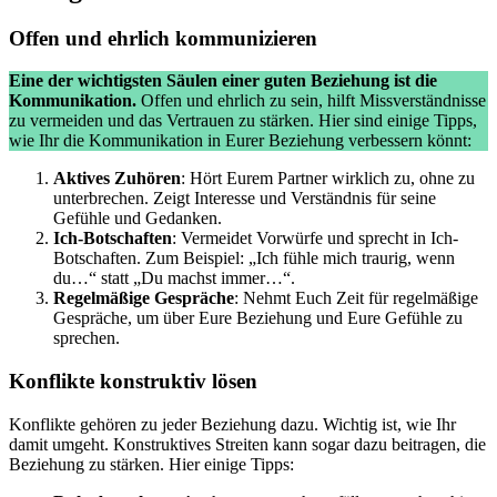
Offen und ehrlich kommunizieren
Eine der wichtigsten Säulen einer guten Beziehung ist die
Kommunikation.
Offen und ehrlich zu sein, hilft Missverständnisse
zu vermeiden und das Vertrauen zu stärken. Hier sind einige Tipps,
wie Ihr die Kommunikation in Eurer Beziehung verbessern könnt:
Aktives Zuhören
: Hört Eurem Partner wirklich zu, ohne zu
unterbrechen. Zeigt Interesse und Verständnis für seine
Gefühle und Gedanken.
Ich-Botschaften
: Vermeidet Vorwürfe und sprecht in Ich-
Botschaften. Zum Beispiel: „Ich fühle mich traurig, wenn
du…“ statt „Du machst immer…“.
Regelmäßige Gespräche
: Nehmt Euch Zeit für regelmäßige
Gespräche, um über Eure Beziehung und Eure Gefühle zu
sprechen.
Konflikte konstruktiv lösen
Konflikte gehören zu jeder Beziehung dazu. Wichtig ist, wie Ihr
damit umgeht. Konstruktives Streiten kann sogar dazu beitragen, die
Beziehung zu stärken. Hier einige Tipps: