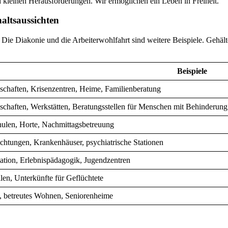
 kleinen Herausforderungen. Wir ermöglichen ein Leben in Freiheit.
altsaussichten
 Die Diakonie und die Arbeiterwohlfahrt sind weitere Beispiele. Gehälte
Beispiele
haften, Krisenzentren, Heime, Familienberatung
haften, Werkstätten, Beratungsstellen für Menschen mit Behinderung
chulen, Horte, Nachmittagsbetreuung
ichtungen, Krankenhäuser, psychiatrische Stationen
tion, Erlebnispädagogik, Jugendzentren
len, Unterkünfte für Geflüchtete
, betreutes Wohnen, Seniorenheime