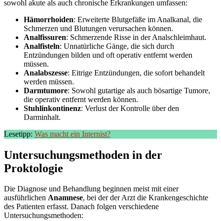
sowohl akute als auch chronische Erkrankungen umfassen:
Hämorrhoiden
: Erweiterte Blutgefäße im Analkanal, die
Schmerzen und Blutungen verursachen können.
Analfissuren
: Schmerzende Risse in der Analschleimhaut.
Analfisteln
: Unnatürliche Gänge, die sich durch
Entzündungen bilden und oft operativ entfernt werden
müssen.
Analabszesse
: Eitrige Entzündungen, die sofort behandelt
werden müssen.
Darmtumore
: Sowohl gutartige als auch bösartige Tumore,
die operativ entfernt werden können.
Stuhlinkontinenz
: Verlust der Kontrolle über den
Darminhalt.
Lesetipp:
Was macht ein Internist?
Untersuchungsmethoden in der
Proktologie
Die Diagnose und Behandlung beginnen meist mit einer
ausführlichen
Anamnese
, bei der der Arzt die Krankengeschichte
des Patienten erfasst. Danach folgen verschiedene
Untersuchungsmethoden: