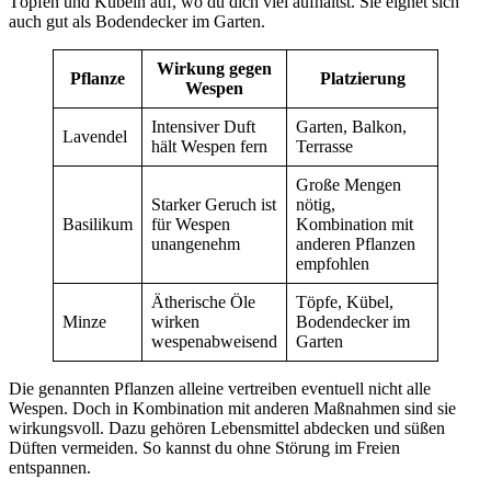
Töpfen und Kübeln auf, wo du dich viel aufhältst. Sie eignet sich
auch gut als Bodendecker im Garten.
Wirkung gegen
Pflanze
Platzierung
Wespen
Intensiver Duft
Garten, Balkon,
Lavendel
hält Wespen fern
Terrasse
Große Mengen
Starker Geruch ist
nötig,
Basilikum
für Wespen
Kombination mit
unangenehm
anderen Pflanzen
empfohlen
Ätherische Öle
Töpfe, Kübel,
Minze
wirken
Bodendecker im
wespenabweisend
Garten
Die genannten Pflanzen alleine vertreiben eventuell nicht alle
Wespen. Doch in Kombination mit anderen Maßnahmen sind sie
wirkungsvoll. Dazu gehören Lebensmittel abdecken und süßen
Düften vermeiden. So kannst du ohne Störung im Freien
entspannen.