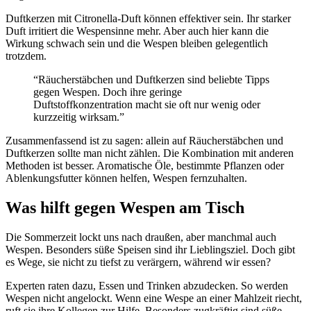
Duftkerzen mit Citronella-Duft können effektiver sein. Ihr starker
Duft irritiert die Wespensinne mehr. Aber auch hier kann die
Wirkung schwach sein und die Wespen bleiben gelegentlich
trotzdem.
“Räucherstäbchen und Duftkerzen sind beliebte Tipps
gegen Wespen. Doch ihre geringe
Duftstoffkonzentration macht sie oft nur wenig oder
kurzzeitig wirksam.”
Zusammenfassend ist zu sagen: allein auf Räucherstäbchen und
Duftkerzen sollte man nicht zählen. Die Kombination mit anderen
Methoden ist besser. Aromatische Öle, bestimmte Pflanzen oder
Ablenkungsfutter können helfen, Wespen fernzuhalten.
Was hilft gegen Wespen am Tisch
Die Sommerzeit lockt uns nach draußen, aber manchmal auch
Wespen. Besonders süße Speisen sind ihr Lieblingsziel. Doch gibt
es Wege, sie nicht zu tiefst zu verärgern, während wir essen?
Experten raten dazu, Essen und Trinken abzudecken. So werden
Wespen nicht angelockt. Wenn eine Wespe an einer Mahlzeit riecht,
ruft sie ihre Kollegen zur Hilfe. Besonders zugkräftig sind süße