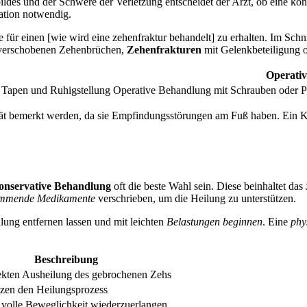
des und der Schwere der Verletzung entscheidet der Arzt, ob eine kons
ration notwendig.
 für einen [wie wird eine zehenfraktur behandelt] zu erhalten. Im Schn
 verschobenen Zehenbrüchen,
Zehenfrakturen
mit Gelenkbeteiligung 
Operati
 Tapen und Ruhigstellung
Operative Behandlung mit Schrauben oder Pla
spät bemerkt werden, da sie Empfindungsstörungen am Fuß haben. Ein K
onservative Behandlung
oft die beste Wahl sein. Diese beinhaltet das
hemmende Medikamente
verschrieben, um die Heilung zu unterstützen.
lung entfernen lassen und mit leichten
Belastungen beginnen
. Eine
phy
Beschreibung
ekten Ausheilung des gebrochenen Zehs
tzen den Heilungsprozess
e volle Beweglichkeit wiederzuerlangen