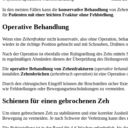
In den meisten Fällen kann die
konservative Behandlung
von
Zehen
für
Patienten mit einer leichten Fraktur ohne Fehlstellung
.
Operative Behandlung
Wenn eine
Zehenfraktur
nicht konservativ, also ohne Operation, behan
wieder in die richtige Position gebracht und mit Schrauben, Drähten o
Nach der Operation ist ebenfalls eine Ruhigstellung des Zehs mittels
in regelmäßigen Abständen dienen der Überprüfung des Heilungsverl
Die
operative Behandlung von Zehenfrakturen
(
operative behand
instabilen
Zehenbrüchen
(
zehenbruch operation
) ist eine Operation
Durch den chirurgischen Eingriff können die Bruchstellen sicher fix
wie Fehlstellungen oder Bewegungseinschränkungen zu vermeiden.
Schienen für einen gebrochenen Zeh
Um einen gebrochenen Zeh zu stabilisieren und eine korrekte Ausheil
Bewegung zu vermeiden. Je nach Schwere der Verletzung kann dies mi
Die
Ruhigstellung
ist in der Regel für 4-6 Wochen erforderlich, bis 