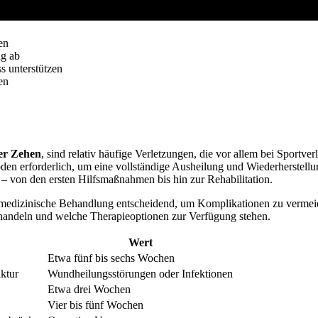
en
ng ab
s unterstützen
en
er Zehen
, sind relativ häufige Verletzungen, die vor allem bei Sportve
den erforderlich, um eine vollständige Ausheilung und Wiederherstell
– von den ersten Hilfsmaßnahmen bis hin zur Rehabilitation.
le medizinische Behandlung entscheidend, um Komplikationen zu verme
 handeln und welche Therapieoptionen zur Verfügung stehen.
Wert
Etwa fünf bis sechs Wochen
ktur
Wundheilungsstörungen oder Infektionen
Etwa drei Wochen
Vier bis fünf Wochen