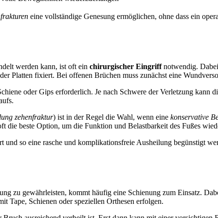
frakturen
eine vollständige Genesung ermöglichen, ohne dass ein operat
delt werden kann, ist oft ein
chirurgischer Eingriff
notwendig. Dabei
der Platten fixiert. Bei offenen Brüchen muss zunächst eine Wundversor
 Schiene oder Gips erforderlich. Je nach Schwere der Verletzung kann d
aufs.
lung zehenfraktur
) ist in der Regel die Wahl, wenn eine
konservative B
 oft die beste Option, um die Funktion und Belastbarkeit des Fußes wied
iert und so eine rasche und komplikationsfreie Ausheilung begünstigt w
ung zu gewährleisten, kommt häufig eine Schienung zum Einsatz. Dabei
t Tape, Schienen oder speziellen Orthesen erfolgen.
der Bruch ausreichend verheilt ist. Erst dann kann mit einer vorsichti