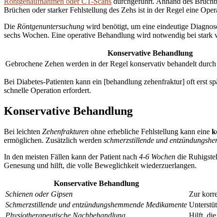
Röntgenaufnahmen oder CT-Scans
durchgeführt. Anhand des Bruchbil
Brüchen oder starker Fehlstellung des Zehs ist in der Regel eine Ope
Die
Röntgenuntersuchung
wird benötigt, um eine eindeutige Diagnose
sechs Wochen. Eine operative Behandlung wird notwendig bei stark
Konservative Behandlung
Gebrochene Zehen werden in der Regel konservativ behandelt durch
Bei Diabetes-Patienten kann ein [behandlung zehenfraktur] oft erst 
schnelle Operation erfordert.
Konservative Behandlung
Bei leichten
Zehenfrakturen
ohne erhebliche Fehlstellung kann eine
k
ermöglichen. Zusätzlich werden
schmerzstillende und entzündungs
In den meisten Fällen kann der Patient nach
4-6 Wochen
die Ruhigstel
Genesung und hilft, die volle Beweglichkeit wiederzuerlangen.
Konservative Behandlung
Schienen oder Gipsen
Zur korr
Schmerzstillende und entzündungshemmende Medikamente
Unterstü
Physiotherapeutische Nachbehandlung
Hilft, di