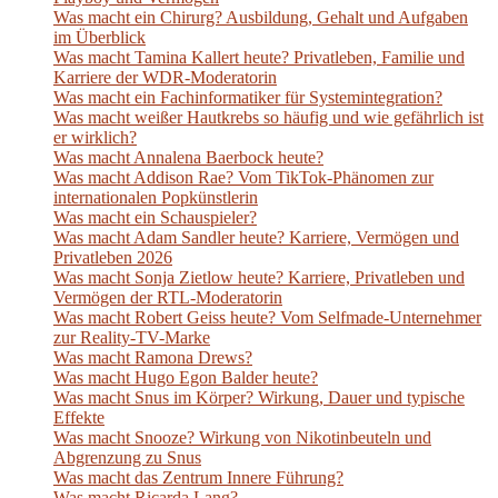
Was macht ein Chirurg? Ausbildung, Gehalt und Aufgaben
im Überblick
Was macht Tamina Kallert heute? Privatleben, Familie und
Karriere der WDR-Moderatorin
Was macht ein Fachinformatiker für Systemintegration?
Was macht weißer Hautkrebs so häufig und wie gefährlich ist
er wirklich?
Was macht Annalena Baerbock heute?
Was macht Addison Rae? Vom TikTok-Phänomen zur
internationalen Popkünstlerin
Was macht ein Schauspieler?
Was macht Adam Sandler heute? Karriere, Vermögen und
Privatleben 2026
Was macht Sonja Zietlow heute? Karriere, Privatleben und
Vermögen der RTL-Moderatorin
Was macht Robert Geiss heute? Vom Selfmade-Unternehmer
zur Reality-TV-Marke
Was macht Ramona Drews?
Was macht Hugo Egon Balder heute?
Was macht Snus im Körper? Wirkung, Dauer und typische
Effekte
Was macht Snooze? Wirkung von Nikotinbeuteln und
Abgrenzung zu Snus
Was macht das Zentrum Innere Führung?
Was macht Ricarda Lang?