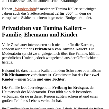
auf Luxusreisen als auf authentischen Erfahrungen.
Neben „
Wunderschön
!“ moderiert Tamina Kallert seit einigen
Jahren auch das Städtereiseformat
„2 für 300“
, in dem sie
europäische Städte mit einem begrenzten Budget erkundet.
Privatleben von Tamina Kallert –
Familie, Ehemann und Kinder
Viele Zuschauer interessieren sich nicht nur für die Karriere,
sondern auch für das
Privatleben von Tamina Kallert
. Die
Moderatorin spricht zwar gelegentlich über ihre Familie, hält ihr
persönliches Umfeld jedoch weitgehend aus der Öffentlichkeit
heraus.
Bekannt ist, dass Tamina Kallert mit dem Schweizer Journalisten
Nik Niethammer
verheiratet ist. Gemeinsam hat das Paar
zwei
Kinder – einen Sohn und eine Tochter
.
Die Familie lebt überwiegend in
Freiburg im Breisgau
, der
Heimatstadt der Moderatorin. Dort fühlt sie sich besonders
verbunden, da sie in dieser Region aufgewachsen ist und einen
großen Teil ihres Lebens verbracht hat.
Ihr Familienleben beeinflusst auch ihre Arbeit. Während sie früher