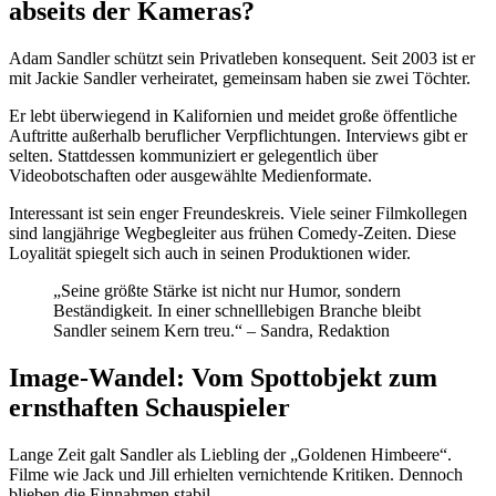
abseits der Kameras?
Adam Sandler schützt sein Privatleben konsequent. Seit 2003 ist er
mit Jackie Sandler verheiratet, gemeinsam haben sie zwei Töchter.
Er lebt überwiegend in Kalifornien und meidet große öffentliche
Auftritte außerhalb beruflicher Verpflichtungen. Interviews gibt er
selten. Stattdessen kommuniziert er gelegentlich über
Videobotschaften oder ausgewählte Medienformate.
Interessant ist sein enger Freundeskreis. Viele seiner Filmkollegen
sind langjährige Wegbegleiter aus frühen Comedy-Zeiten. Diese
Loyalität spiegelt sich auch in seinen Produktionen wider.
„Seine größte Stärke ist nicht nur Humor, sondern
Beständigkeit. In einer schnelllebigen Branche bleibt
Sandler seinem Kern treu.“ – Sandra, Redaktion
Image-Wandel: Vom Spottobjekt zum
ernsthaften Schauspieler
Lange Zeit galt Sandler als Liebling der „Goldenen Himbeere“.
Filme wie Jack und Jill erhielten vernichtende Kritiken. Dennoch
blieben die Einnahmen stabil.