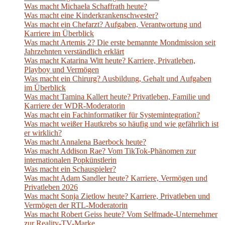
Was macht Michaela Schaffrath heute?
Was macht eine Kinderkrankenschwester?
Was macht ein Chefarzt? Aufgaben, Verantwortung und
Karriere im Überblick
Was macht Artemis 2? Die erste bemannte Mondmission seit
Jahrzehnten verständlich erklärt
Was macht Katarina Witt heute? Karriere, Privatleben,
Playboy und Vermögen
Was macht ein Chirurg? Ausbildung, Gehalt und Aufgaben
im Überblick
Was macht Tamina Kallert heute? Privatleben, Familie und
Karriere der WDR-Moderatorin
Was macht ein Fachinformatiker für Systemintegration?
Was macht weißer Hautkrebs so häufig und wie gefährlich ist
er wirklich?
Was macht Annalena Baerbock heute?
Was macht Addison Rae? Vom TikTok-Phänomen zur
internationalen Popkünstlerin
Was macht ein Schauspieler?
Was macht Adam Sandler heute? Karriere, Vermögen und
Privatleben 2026
Was macht Sonja Zietlow heute? Karriere, Privatleben und
Vermögen der RTL-Moderatorin
Was macht Robert Geiss heute? Vom Selfmade-Unternehmer
zur Reality-TV-Marke