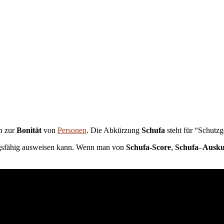
en zur
Bonität
von
Personen
. Die Abkürzung
Schufa
steht für “Schutzg
ngsfähig ausweisen kann. Wenn man von
Schufa-Score
,
Schufa
–
Ausku