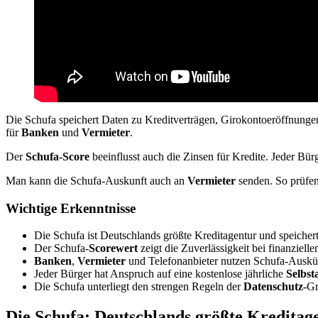
Die Schufa speichert Daten zu Kreditverträgen, Girokontoeröffnung
für
Banken
und
Vermieter
.
Der
Schufa-Score
beeinflusst auch die Zinsen für Kredite. Jeder Bür
Man kann die Schufa-Auskunft auch an
Vermieter
senden. So prüfen 
Wichtige Erkenntnisse
Die Schufa ist Deutschlands größte Kreditagentur und speicher
Der Schufa-
Scorewert
zeigt die Zuverlässigkeit bei finanziell
Banken
,
Vermieter
und Telefonanbieter nutzen Schufa-Auskün
Jeder Bürger hat Anspruch auf eine kostenlose jährliche
Selbst
Die Schufa unterliegt den strengen Regeln der
Datenschutz
-G
Die Schufa: Deutschlands größte Kreditag