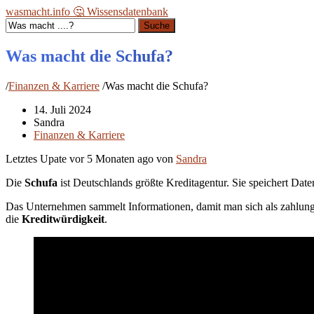
wasmacht.info 🤔 Wissensdatenbank
Suche
Was macht die Schufa?
/
Finanzen & Karriere
/
Was macht die Schufa?
14. Juli 2024
Sandra
Finanzen & Karriere
Letztes Upate vor
5 Monaten ago
von
Sandra
Die
Schufa
ist Deutschlands größte Kreditagentur. Sie speichert Dat
Das Unternehmen sammelt Informationen, damit man sich als zahlu
die
Kreditwürdigkeit
.