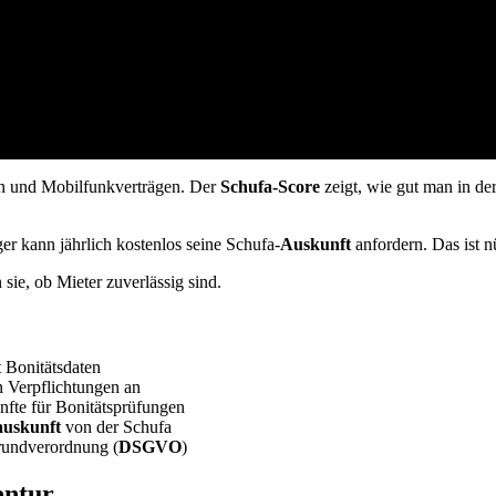
en und Mobilfunkverträgen. Der
Schufa-Score
zeigt, wie gut man in d
ger kann jährlich kostenlos seine Schufa-
Auskunft
anfordern. Das ist n
sie, ob Mieter zuverlässig sind.
t Bonitätsdaten
en Verpflichtungen an
fte für Bonitätsprüfungen
auskunft
von der Schufa
rundverordnung (
DSGVO
)
entur