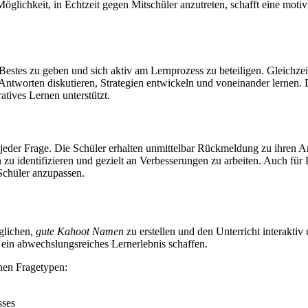
Möglichkeit, in Echtzeit gegen Mitschüler anzutreten, schafft eine mo
 Bestes zu geben und sich aktiv am Lernprozess zu beteiligen. Gleichze
ntworten diskutieren, Strategien entwickeln und voneinander lernen.
atives Lernen unterstützt.
 jeder Frage. Die Schüler erhalten unmittelbar Rückmeldung zu ihren An
u identifizieren und gezielt an Verbesserungen zu arbeiten. Auch für 
 Schüler anzupassen.
glichen,
gute Kahoot Namen
zu erstellen und den Unterricht interakti
ein abwechslungsreiches Lernerlebnis schaffen.
nen Fragetypen:
sses