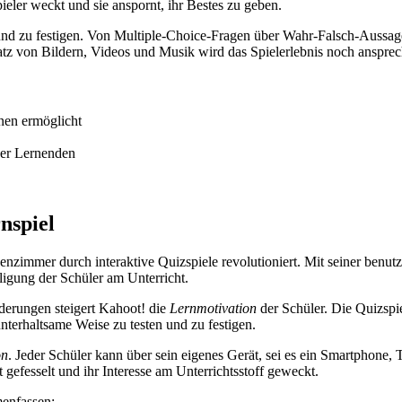
ieler weckt und sie anspornt, ihr Bestes zu geben.
und zu festigen. Von Multiple-Choice-Fragen über Wahr-Falsch-Aussagen
atz von Bildern, Videos und Musik wird das Spielerlebnis noch ansprech
rnen ermöglicht
der Lernenden
nspiel
senzimmer durch interaktive Quizspiele revolutioniert. Mit seiner ben
ligung der Schüler am Unterricht.
derungen steigert Kahoot! die
Lernmotivation
der Schüler. Die Quizspi
nterhaltsame Weise zu testen und zu festigen.
on
. Jeder Schüler kann über sein eigenes Gerät, sei es ein Smartphone, 
efesselt und ihr Interesse am Unterrichtsstoff geweckt.
menfassen: