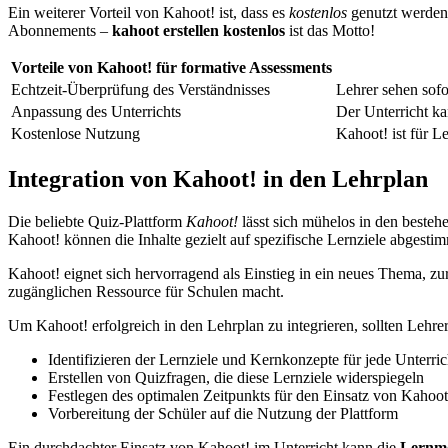
Ein weiterer Vorteil von Kahoot! ist, dass es
kostenlos
genutzt werden 
Abonnements –
kahoot erstellen kostenlos
ist das Motto!
Vorteile von Kahoot! für formative Assessments
Echtzeit-Überprüfung des Verständnisses
Lehrer sehen sofo
Anpassung des Unterrichts
Der Unterricht ka
Kostenlose Nutzung
Kahoot! ist für L
Integration von Kahoot! in den Lehrplan
Die beliebte Quiz-Plattform
Kahoot!
lässt sich mühelos in den besteh
Kahoot! können die Inhalte gezielt auf spezifische Lernziele abgesti
Kahoot! eignet sich hervorragend als Einstieg in ein neues Thema, zur
zugänglichen Ressource für Schulen macht.
Um Kahoot! erfolgreich in den Lehrplan zu integrieren, sollten Lehrer
Identifizieren der Lernziele und Kernkonzepte für jede Unterric
Erstellen von Quizfragen, die diese Lernziele widerspiegeln
Festlegen des optimalen Zeitpunkts für den Einsatz von Kahoot!
Vorbereitung der Schüler auf die Nutzung der Plattform
Ein durchdachter Einsatz von Kahoot! im Unterricht kann die
Lernmo