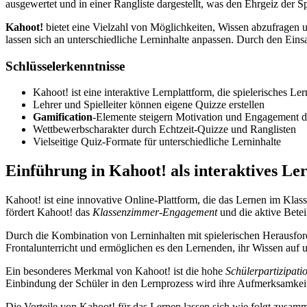
ausgewertet und in einer Rangliste dargestellt, was den Ehrgeiz der Sp
Kahoot!
bietet eine Vielzahl von Möglichkeiten, Wissen abzufragen 
lassen sich an unterschiedliche Lerninhalte anpassen. Durch den Eins
Schlüsselerkenntnisse
Kahoot! ist eine interaktive Lernplattform, die spielerisches Le
Lehrer und Spielleiter können eigene Quizze erstellen
Gamification
-Elemente steigern Motivation und Engagement 
Wettbewerbscharakter durch Echtzeit-Quizze und Ranglisten
Vielseitige Quiz-Formate für unterschiedliche Lerninhalte
Einführung in Kahoot! als interaktives Ler
Kahoot! ist eine innovative Online-Plattform, die das Lernen im Klas
fördert Kahoot! das
Klassenzimmer-Engagement
und die aktive Betei
Durch die Kombination von Lerninhalten mit spielerischen Herausfor
Frontalunterricht und ermöglichen es den Lernenden, ihr Wissen auf u
Ein besonderes Merkmal von Kahoot! ist die hohe
Schülerpartizipati
Einbindung der Schüler in den Lernprozess wird ihre Aufmerksamkeit g
Die Vorteile von Kahoot! für das Lernen lassen sich wie folgt zusam