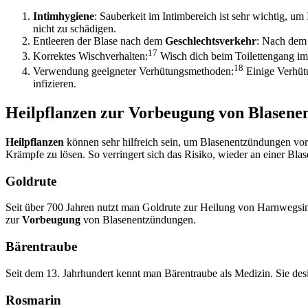
Intimhygiene
: Sauberkeit im Intimbereich ist sehr wichtig, u
nicht zu schädigen.
Entleeren der Blase nach dem
Geschlechtsverkehr
: Nach dem 
17
Korrektes Wischverhalten:
Wisch dich beim Toilettengang im
18
Verwendung geeigneter Verhütungsmethoden:
Einige Verhüt
infizieren.
Heilpflanzen zur Vorbeugung von Blasen
Heilpflanzen
können sehr hilfreich sein, um Blasenentzündungen vo
Krämpfe zu lösen. So verringert sich das Risiko, wieder an einer Bl
Goldrute
Seit über 700 Jahren nutzt man Goldrute zur Heilung von Harnwegsin
zur
Vorbeugung
von Blasenentzündungen.
Bärentraube
Seit dem 13. Jahrhundert kennt man Bärentraube als Medizin. Sie desi
Rosmarin