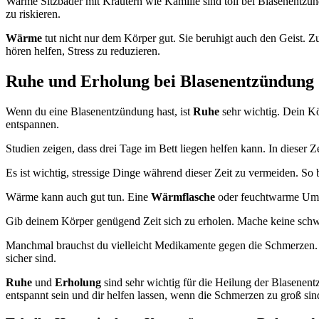
Warme Sitzbäder mit Kräutern wie Kamille sind toll bei Blasenentzün
zu riskieren.
Wärme
tut nicht nur dem Körper gut. Sie beruhigt auch den Geist. 
hören helfen, Stress zu reduzieren.
Ruhe und Erholung bei Blasenentzündung
Wenn du eine Blasenentzündung hast, ist
Ruhe
sehr wichtig. Dein Kö
entspannen.
Studien zeigen, dass drei Tage im Bett liegen helfen kann. In diese
Es ist wichtig, stressige Dinge während dieser Zeit zu vermeiden. So
Wärme kann auch gut tun. Eine
Wärmflasche
oder feuchtwarme Umsc
Gib deinem Körper genügend Zeit sich zu erholen. Mache keine schwere
Manchmal brauchst du vielleicht Medikamente gegen die Schmerzen. Ab
sicher sind.
Ruhe
und
Erholung
sind sehr wichtig für die Heilung der Blasenen
entspannt sein und dir helfen lassen, wenn die Schmerzen zu groß sin