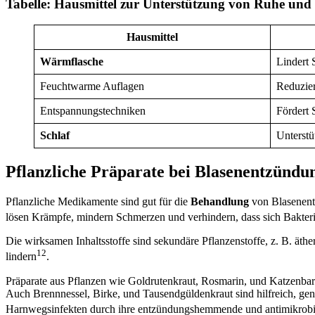
Tabelle: Hausmittel zur Unterstützung von Ruhe un
Hausmittel
Wärmflasche
Lindert 
Feuchtwarme Auflagen
Reduzier
Entspannungstechniken
Fördert 
Schlaf
Unterstü
Pflanzliche Präparate bei Blasenentzündu
Pflanzliche Medikamente sind gut für die
Behandlung
von Blasenentz
lösen Krämpfe, mindern Schmerzen und verhindern, dass sich Bakteri
Die wirksamen Inhaltsstoffe sind sekundäre Pflanzenstoffe, z. B. ä
12
lindern
.
Präparate aus Pflanzen wie Goldrutenkraut, Rosmarin, und Katzenbar
Auch Brennnessel, Birke, und Tausendgüldenkraut sind hilfreich, gen
Harnwegsinfekten durch ihre entzündungshemmende und antimikrobi