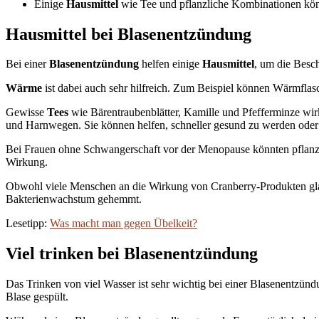
Einige
Hausmittel
wie Tee und pflanzliche Kombinationen kön
Hausmittel bei Blasenentzündung
Bei einer
Blasenentzündung
helfen einige
Hausmittel
, um die Besch
Wärme
ist dabei auch sehr hilfreich. Zum Beispiel können Wärmfla
Gewisse
Tees
wie Bärentraubenblätter, Kamille und Pfefferminze w
und Harnwegen. Sie können helfen, schneller gesund zu werden oder
Bei Frauen ohne Schwangerschaft vor der Menopause könnten pflanzli
Wirkung.
Obwohl viele Menschen an die Wirkung von Cranberry-Produkten glau
Bakterienwachstum gehemmt.
Lesetipp:
Was macht man gegen Übelkeit?
Viel trinken bei Blasenentzündung
Das Trinken von viel Wasser ist sehr wichtig bei einer Blasenentzün
Blase gespült.