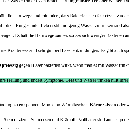
 Liter Wasser trinken. Am besten sind
ungesüßter Tee
oder Wasser. Die
lt die Harnwege und minimiert, dass Bakterien sich festsetzen. Zudem 
iotika. Ein gesunder Lebensstil und genug Wasser zu trinken sind als
eugen. Es hält die Harnwege sauber, sodass sich weniger Bakterien ans
rme Kräutertees sind sehr gut bei Blasenentzündungen. Es gibt auch sp
Apfelessig
gegen Blasenbakterien wirkt, wenn man es mit Wasser trinkt
 Ihre Heilung und lindert Symptome.
Tees
und Wasser trinken hilft Ihre
ntzündung zu entspannen. Man kann Wärmflaschen,
Körnerkissen
oder w
. Sie reduzieren Schmerzen und Krämpfe. Vollbäder sind auch super. 