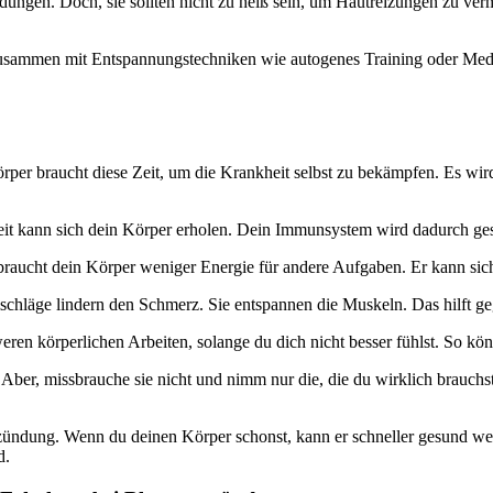
dungen. Doch, sie sollten nicht zu heiß sein, um Hautreizungen zu ve
Zusammen mit Entspannungstechniken wie autogenes Training oder Medit
rper braucht diese Zeit, um die Krankheit selbst zu bekämpfen. Es wird
r Zeit kann sich dein Körper erholen. Dein Immunsystem wird dadurch ge
 braucht dein Körper weniger Energie für andere Aufgaben. Er kann sic
hläge lindern den Schmerz. Sie entspannen die Muskeln. Das hilft 
n körperlichen Arbeiten, solange du dich nicht besser fühlst. So könn
er, missbrauche sie nicht und nimm nur die, die du wirklich brauchst
tzündung. Wenn du deinen Körper schonst, kann er schneller gesund we
d.