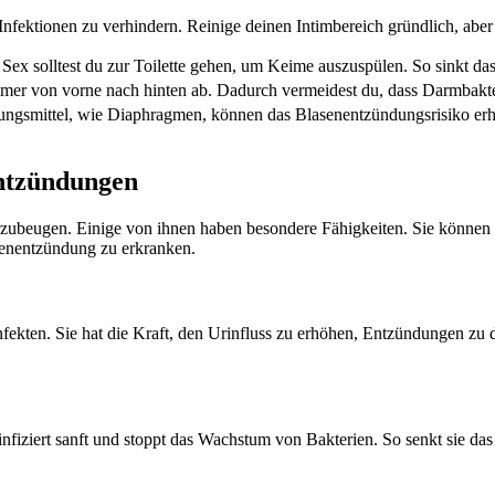
m Infektionen zu verhindern. Reinige deinen Intimbereich gründlich, abe
Sex solltest du zur Toilette gehen, um Keime auszuspülen. So sinkt da
mer von vorne nach hinten ab. Dadurch vermeidest du, dass Darmbakt
ungsmittel, wie Diaphragmen, können das Blasenentzündungsrisiko er
entzündungen
rzubeugen. Einige von ihnen haben besondere Fähigkeiten. Sie könne
asenentzündung zu erkranken.
fekten. Sie hat die Kraft, den Urinfluss zu erhöhen, Entzündungen zu
nfiziert sanft und stoppt das Wachstum von Bakterien. So senkt sie da