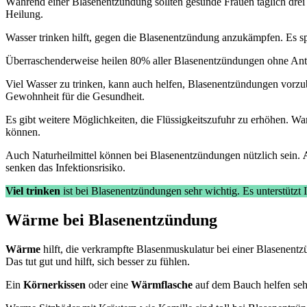
Während einer Blasenentzündung sollten gesunde Frauen täglich drei
Heilung.
Wasser trinken hilft, gegen die Blasenentzündung anzukämpfen. Es spü
Überraschenderweise heilen 80% aller Blasenentzündungen ohne Antib
Viel Wasser zu trinken, kann auch helfen, Blasenentzündungen vorzub
Gewohnheit für die Gesundheit.
Es gibt weitere Möglichkeiten, die Flüssigkeitszufuhr zu erhöhen. Wa
können.
Auch Naturheilmittel können bei Blasenentzündungen nützlich sein.
senken das Infektionsrisiko.
Viel trinken
ist bei Blasenentzündungen sehr wichtig. Es unterstützt
Wärme bei Blasenentzündung
Wärme
hilft, die verkrampfte Blasenmuskulatur bei einer Blasene
Das tut gut und hilft, sich besser zu fühlen.
Ein
Körnerkissen
oder eine
Wärmflasche
auf dem Bauch helfen sehr