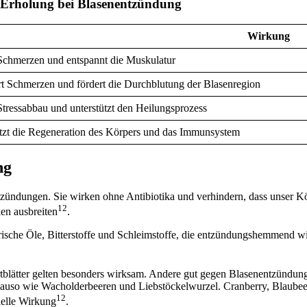
d Erholung bei Blasenentzündung
Wirkung
Schmerzen und entspannt die Muskulatur
t Schmerzen und fördert die Durchblutung der Blasenregion
Stressabbau und unterstützt den Heilungsprozess
tzt die Regeneration des Körpers und das Immunsystem
ng
ündungen. Sie wirken ohne Antibiotika und verhindern, dass unser Kö
12
en ausbreiten
.
therische Öle, Bitterstoffe und Schleimstoffe, die entzündungshemme
tblätter gelten besonders wirksam. Andere gut gegen Blasenentzündung
auso wie Wacholderbeeren und Liebstöckelwurzel. Cranberry, Blaubeere
12
elle Wirkung
.