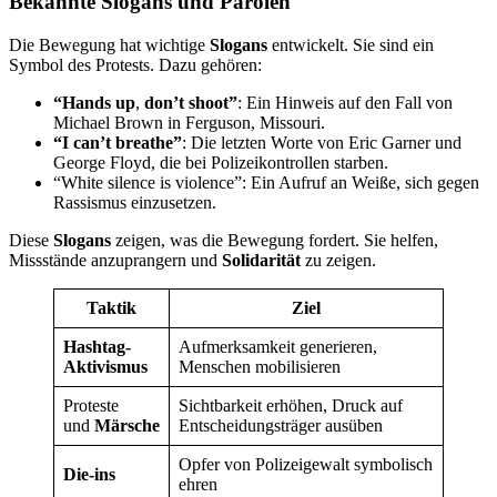
Bekannte Slogans und Parolen
Die Bewegung hat wichtige
Slogans
entwickelt. Sie sind ein
Symbol des Protests. Dazu gehören:
“Hands up
,
don’t shoot”
: Ein Hinweis auf den Fall von
Michael Brown in Ferguson, Missouri.
“I can’t breathe”
: Die letzten Worte von Eric Garner und
George Floyd, die bei Polizeikontrollen starben.
“White silence is violence”: Ein Aufruf an Weiße, sich gegen
Rassismus einzusetzen.
Diese
Slogans
zeigen, was die Bewegung fordert. Sie helfen,
Missstände anzuprangern und
Solidarität
zu zeigen.
Taktik
Ziel
Hashtag-
Aufmerksamkeit generieren,
Aktivismus
Menschen mobilisieren
Proteste
Sichtbarkeit erhöhen, Druck auf
und
Märsche
Entscheidungsträger ausüben
Opfer von Polizeigewalt symbolisch
Die-ins
ehren