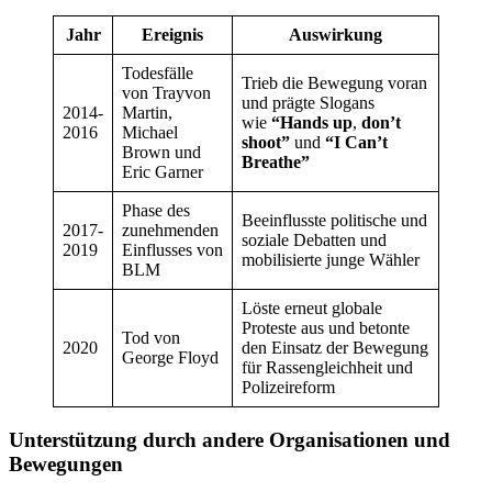
Jahr
Ereignis
Auswirkung
Todesfälle
Trieb die Bewegung voran
von Trayvon
und prägte Slogans
2014-
Martin,
wie
“Hands up
,
don’t
2016
Michael
shoot”
und
“I Can’t
Brown und
Breathe”
Eric Garner
Phase des
Beeinflusste politische und
2017-
zunehmenden
soziale Debatten und
2019
Einflusses von
mobilisierte junge Wähler
BLM
Löste erneut globale
Proteste aus und betonte
Tod von
2020
den Einsatz der Bewegung
George Floyd
für Rassengleichheit und
Polizeireform
Unterstützung durch andere Organisationen und
Bewegungen