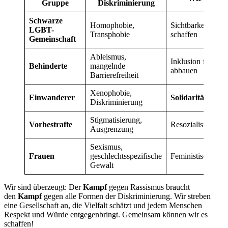
Gruppe
Diskriminierung
Schwarze
Homophobie,
Sichtbarkeit erhö
LGBT-
Transphobie
schaffen
Gemeinschaft
Ableismus,
Inklusion fordern,
Behinderte
mangelnde
abbauen
Barrierefreiheit
Xenophobie,
Einwanderer
Solidarität
zeige
Diskriminierung
Stigmatisierung,
Vorbestrafte
Resozialisierung 
Ausgrenzung
Sexismus,
Frauen
geschlechtsspezifische
Feministische
Zie
Gewalt
Wir sind überzeugt: Der
Kampf
gegen Rassismus braucht
den
Kampf
gegen alle Formen der Diskriminierung. Wir streben
eine Gesellschaft an, die Vielfalt schätzt und jedem Menschen
Respekt und Würde entgegenbringt. Gemeinsam können wir es
schaffen!