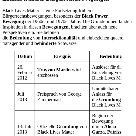
Black Lives Matter ist eine Fortsetzung früherer
Bürgerrechtsbewegungen, besonders der
Black Power
Bewegung
der 1960er und 1970er Jahre. Die Gründerinnen fanden
Inspiration in diesen
Bewegungen
, brachten aber auch neue
Perspektiven ein. Sie betonen
die
Bedeutung
von
Intersektionalität
und einbeziehen queere,
transgender und
behinderte
Schwarze.
Datum
Ereignis
Bedeutung
26.
Auslöser für die
Trayvon Martin
wird
Februar
Entstehung von
erschossen
2012
Black Lives Matter
Unmittelbarer
Juli
Freispruch von George
Anlass für
2013
Zimmerman
die
Gründung
von
Black Lives Matter
Beginn der
Bewegung
13. Juli
Offizielle
Gründung
von
durch
Alicia
2013
Black Lives Matter
Garza
,
Patrisse