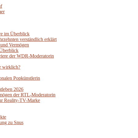
uf
mer
re im Überblick
rzehnten verständlich erklärt
oy und Vermögen
Überblick
rriere der WDR-Moderatorin
r wirklich?
nalen Popkünstlerin
atleben 2026
ermögen der RTL-Moderatorin
ur Reality-TV-Marke
kte
ung zu Snus