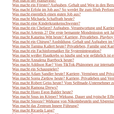
Was macht der Hantavirus?
Was macht ein Förster? Aufgaben, Gehalt und Weg in den Ber
Was macht Erfolg im Job aus? So werdet Ihr zum High Perfor
Was macht eigentlich einen guten Job aus?
Was macht Michaela Schaffrath heute?
Was macht eine Kinderkrankenschwester?
Was macht ein Chefarzt? Aufgaben, Verantwortung und Karrie
Was macht Artemis 2? Die erste bemannte Mondmission seit Jah
Was macht Katarina Witt heute? Karriere, Privatleben, Playb
Was macht ein Chirurg? Ausbildung, Gehalt und Aufgaben im 
Was macht Tamina Kallert heute? Privatleben, Familie und Ka
Was macht ein Fachinformatiker für Systemintegration?
Was macht weißer Hautkrebs so häufig und wie gefährlich ist e
Was macht Annalena Baerbock heute?
Was macht Addison Rae? Vom TikTok-Phänomen zur internatio
Was macht ein Schauspieler?
Was macht Adam Sandler heute? Karriere, Vermögen und Priv
Was macht Sonja Zietlow heute? Karriere, Privatleben und V
Was macht Robert Geiss heute? Vom Selfmade-Unternehmer z
Was macht Ramona Drews?
Was macht Hugo Egon Balder heute?
Was macht Snus im Körper? Wirkung, Dauer und typische Effe
Was macht Snooze? Wirkung von Nikotinbeuteln und Abgrenz
Was macht das Zentrum Innere Führung?
Was macht Ricarda Lang?