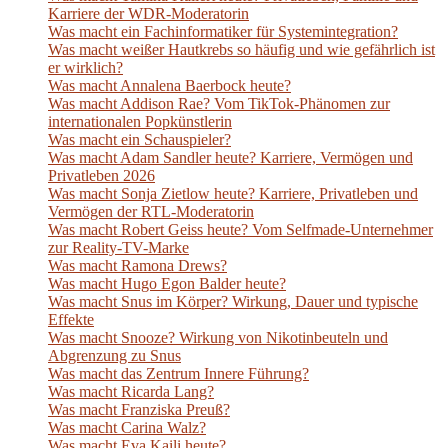
Karriere der WDR-Moderatorin
Was macht ein Fachinformatiker für Systemintegration?
Was macht weißer Hautkrebs so häufig und wie gefährlich ist
er wirklich?
Was macht Annalena Baerbock heute?
Was macht Addison Rae? Vom TikTok-Phänomen zur
internationalen Popkünstlerin
Was macht ein Schauspieler?
Was macht Adam Sandler heute? Karriere, Vermögen und
Privatleben 2026
Was macht Sonja Zietlow heute? Karriere, Privatleben und
Vermögen der RTL-Moderatorin
Was macht Robert Geiss heute? Vom Selfmade-Unternehmer
zur Reality-TV-Marke
Was macht Ramona Drews?
Was macht Hugo Egon Balder heute?
Was macht Snus im Körper? Wirkung, Dauer und typische
Effekte
Was macht Snooze? Wirkung von Nikotinbeuteln und
Abgrenzung zu Snus
Was macht das Zentrum Innere Führung?
Was macht Ricarda Lang?
Was macht Franziska Preuß?
Was macht Carina Walz?
Was macht Eva Kaili heute?