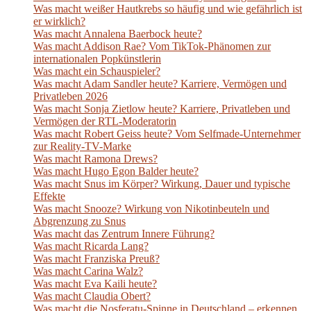
Was macht weißer Hautkrebs so häufig und wie gefährlich ist
er wirklich?
Was macht Annalena Baerbock heute?
Was macht Addison Rae? Vom TikTok-Phänomen zur
internationalen Popkünstlerin
Was macht ein Schauspieler?
Was macht Adam Sandler heute? Karriere, Vermögen und
Privatleben 2026
Was macht Sonja Zietlow heute? Karriere, Privatleben und
Vermögen der RTL-Moderatorin
Was macht Robert Geiss heute? Vom Selfmade-Unternehmer
zur Reality-TV-Marke
Was macht Ramona Drews?
Was macht Hugo Egon Balder heute?
Was macht Snus im Körper? Wirkung, Dauer und typische
Effekte
Was macht Snooze? Wirkung von Nikotinbeuteln und
Abgrenzung zu Snus
Was macht das Zentrum Innere Führung?
Was macht Ricarda Lang?
Was macht Franziska Preuß?
Was macht Carina Walz?
Was macht Eva Kaili heute?
Was macht Claudia Obert?
Was macht die Nosferatu-Spinne in Deutschland – erkennen,