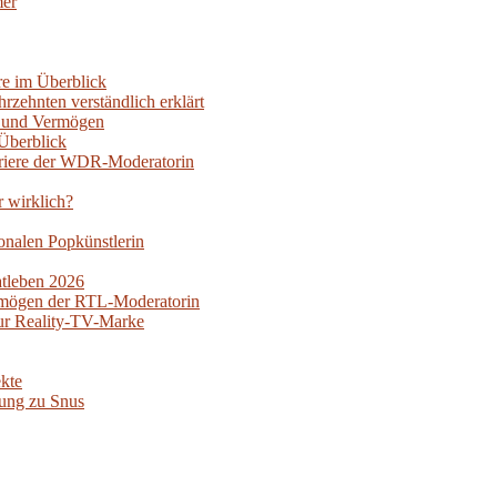
mer
re im Überblick
rzehnten verständlich erklärt
oy und Vermögen
Überblick
rriere der WDR-Moderatorin
r wirklich?
nalen Popkünstlerin
atleben 2026
ermögen der RTL-Moderatorin
ur Reality-TV-Marke
kte
ung zu Snus