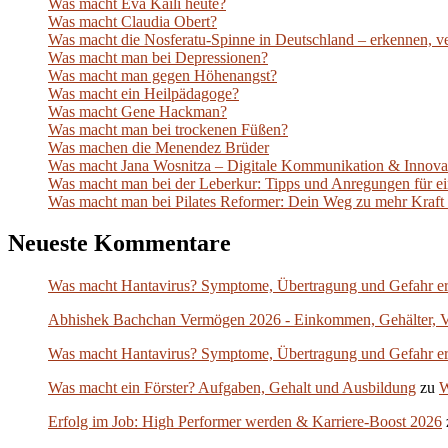
Was macht Eva Kaili heute?
Was macht Claudia Obert?
Was macht die Nosferatu-Spinne in Deutschland – erkennen, ver
Was macht man bei Depressionen?
Was macht man gegen Höhenangst?
Was macht ein Heilpädagoge?
Was macht Gene Hackman?
Was macht man bei trockenen Füßen?
Was machen die Menendez Brüder
Was macht Jana Wosnitza – Digitale Kommunikation & Innova
Was macht man bei der Leberkur: Tipps und Anregungen für e
Was macht man bei Pilates Reformer: Dein Weg zu mehr Kraft
Neueste Kommentare
Was macht Hantavirus? Symptome, Übertragung und Gefahr er
Abhishek Bachchan Vermögen 2026 - Einkommen, Gehälter, 
Was macht Hantavirus? Symptome, Übertragung und Gefahr er
Was macht ein Förster? Aufgaben, Gehalt und Ausbildung
zu
W
Erfolg im Job: High Performer werden & Karriere-Boost 2026