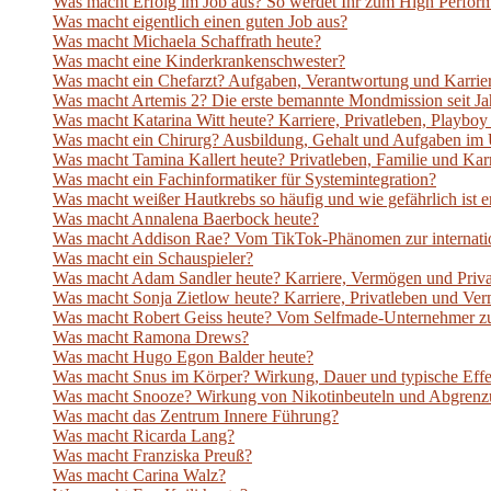
Was macht Erfolg im Job aus? So werdet Ihr zum High Perfor
Was macht eigentlich einen guten Job aus?
Was macht Michaela Schaffrath heute?
Was macht eine Kinderkrankenschwester?
Was macht ein Chefarzt? Aufgaben, Verantwortung und Karrie
Was macht Artemis 2? Die erste bemannte Mondmission seit Jah
Was macht Katarina Witt heute? Karriere, Privatleben, Playb
Was macht ein Chirurg? Ausbildung, Gehalt und Aufgaben im 
Was macht Tamina Kallert heute? Privatleben, Familie und Ka
Was macht ein Fachinformatiker für Systemintegration?
Was macht weißer Hautkrebs so häufig und wie gefährlich ist e
Was macht Annalena Baerbock heute?
Was macht Addison Rae? Vom TikTok-Phänomen zur internatio
Was macht ein Schauspieler?
Was macht Adam Sandler heute? Karriere, Vermögen und Priv
Was macht Sonja Zietlow heute? Karriere, Privatleben und V
Was macht Robert Geiss heute? Vom Selfmade-Unternehmer z
Was macht Ramona Drews?
Was macht Hugo Egon Balder heute?
Was macht Snus im Körper? Wirkung, Dauer und typische Effe
Was macht Snooze? Wirkung von Nikotinbeuteln und Abgrenz
Was macht das Zentrum Innere Führung?
Was macht Ricarda Lang?
Was macht Franziska Preuß?
Was macht Carina Walz?