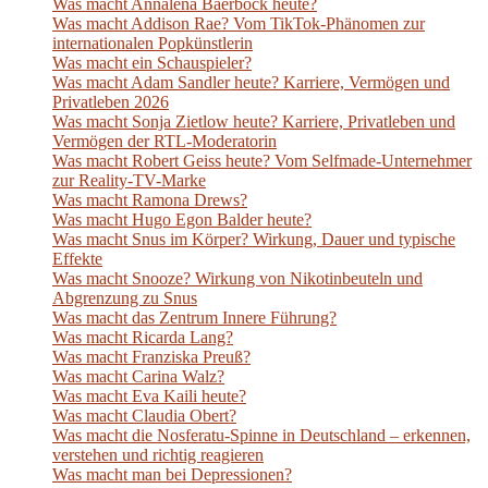
Was macht Annalena Baerbock heute?
Was macht Addison Rae? Vom TikTok-Phänomen zur
internationalen Popkünstlerin
Was macht ein Schauspieler?
Was macht Adam Sandler heute? Karriere, Vermögen und
Privatleben 2026
Was macht Sonja Zietlow heute? Karriere, Privatleben und
Vermögen der RTL-Moderatorin
Was macht Robert Geiss heute? Vom Selfmade-Unternehmer
zur Reality-TV-Marke
Was macht Ramona Drews?
Was macht Hugo Egon Balder heute?
Was macht Snus im Körper? Wirkung, Dauer und typische
Effekte
Was macht Snooze? Wirkung von Nikotinbeuteln und
Abgrenzung zu Snus
Was macht das Zentrum Innere Führung?
Was macht Ricarda Lang?
Was macht Franziska Preuß?
Was macht Carina Walz?
Was macht Eva Kaili heute?
Was macht Claudia Obert?
Was macht die Nosferatu-Spinne in Deutschland – erkennen,
verstehen und richtig reagieren
Was macht man bei Depressionen?