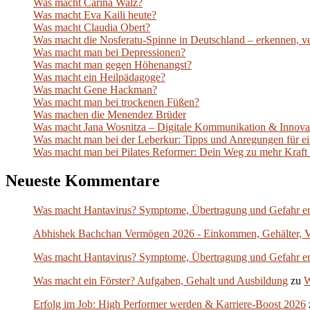
Was macht Carina Walz?
Was macht Eva Kaili heute?
Was macht Claudia Obert?
Was macht die Nosferatu-Spinne in Deutschland – erkennen, ver
Was macht man bei Depressionen?
Was macht man gegen Höhenangst?
Was macht ein Heilpädagoge?
Was macht Gene Hackman?
Was macht man bei trockenen Füßen?
Was machen die Menendez Brüder
Was macht Jana Wosnitza – Digitale Kommunikation & Innova
Was macht man bei der Leberkur: Tipps und Anregungen für e
Was macht man bei Pilates Reformer: Dein Weg zu mehr Kraft
Neueste Kommentare
Was macht Hantavirus? Symptome, Übertragung und Gefahr er
Abhishek Bachchan Vermögen 2026 - Einkommen, Gehälter, 
Was macht Hantavirus? Symptome, Übertragung und Gefahr er
Was macht ein Förster? Aufgaben, Gehalt und Ausbildung
zu
W
Erfolg im Job: High Performer werden & Karriere-Boost 2026