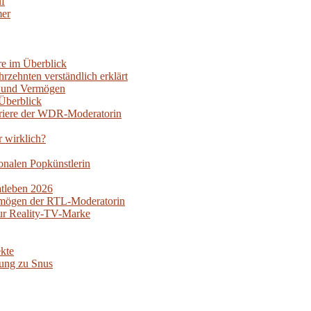
uf
mer
re im Überblick
rzehnten verständlich erklärt
oy und Vermögen
Überblick
rriere der WDR-Moderatorin
r wirklich?
nalen Popkünstlerin
atleben 2026
ermögen der RTL-Moderatorin
ur Reality-TV-Marke
kte
ung zu Snus