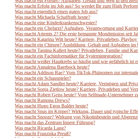
Was macht ein Förster? Aufgaben, Gehalt und Weg in den Ber
Was macht Erfolg im Job aus? So werdet Ihr zum High Perfor
Was macht eigentlich einen guten Job aus?
Was macht Michaela Schaffrath heute?
Was macht eine Kinderkrankenschwester?
Was macht ein Chefarzt? Aufgaben, Verantwortung und Karrie
Was macht Artemis 2? Die erste bemannte Mondmission seit Jah
Was macht Katarina Witt heute? Karriere, Privatleben, Playb
Was macht ein Chirurg? Ausbildung, Gehalt und Aufgaben im 
Was macht Tamina Kallert heute? Privatleben, Familie und Ka
Was macht ein Fachinformatiker für Systemintegration?
Was macht weißer Hautkrebs so häufig und wie gefährlich ist e
Was macht Annalena Baerbock heute?
Was macht Addison Rae? Vom TikTok-Phänomen zur internatio
Was macht ein Schauspieler?
Was macht Adam Sandler heute? Karriere, Vermögen und Priv
Was macht Sonja Zietlow heute? Karriere, Privatleben und V
Was macht Robert Geiss heute? Vom Selfmade-Unternehmer z
Was macht Ramona Drews?
Was macht Hugo Egon Balder heute?
Was macht Snus im Körper? Wirkung, Dauer und typische Effe
Was macht Snooze? Wirkung von Nikotinbeuteln und Abgrenz
Was macht das Zentrum Innere Führung?
Was macht Ricarda Lang?
Was macht Franziska Preuß?