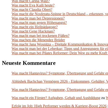
Was macht Carina Walz?
Was macht Eva Kaili heute?
Was macht Claudia Obert?
Was macht die Nosferatu-Spinne in Deutschland – erkennen, ver
Was macht man bei Depressionen?
Was macht man gegen Höhenangst?
Was macht ein Heilpädagoge?
Was macht Gene Hackman?
Was macht man bei trockenen Füßen?
Was machen die Menendez Brüder
Was macht Jana Wosnitza – Digitale Kommunikation & Innova
Was macht man bei der Leberkur: Tipps und Anregungen für e
Was macht man bei Pilates Reformer: Dein Weg zu mehr Kraft
Neueste Kommentare
Was macht Hantavirus? Symptome, Übertragung und Gefahr er
Abhishek Bachchan Vermögen 2026 - Einkommen, Gehälter, 
Was macht Hantavirus? Symptome, Übertragung und Gefahr er
Was macht ein Förster? Aufgaben, Gehalt und Ausbildung
zu
W
Erfolg im Job: High Performer werden & Karriere-Boost 2026