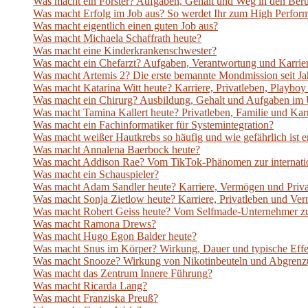
Was macht ein Förster? Aufgaben, Gehalt und Weg in den Ber
Was macht Erfolg im Job aus? So werdet Ihr zum High Perfor
Was macht eigentlich einen guten Job aus?
Was macht Michaela Schaffrath heute?
Was macht eine Kinderkrankenschwester?
Was macht ein Chefarzt? Aufgaben, Verantwortung und Karrie
Was macht Artemis 2? Die erste bemannte Mondmission seit Jah
Was macht Katarina Witt heute? Karriere, Privatleben, Playb
Was macht ein Chirurg? Ausbildung, Gehalt und Aufgaben im 
Was macht Tamina Kallert heute? Privatleben, Familie und Ka
Was macht ein Fachinformatiker für Systemintegration?
Was macht weißer Hautkrebs so häufig und wie gefährlich ist e
Was macht Annalena Baerbock heute?
Was macht Addison Rae? Vom TikTok-Phänomen zur internatio
Was macht ein Schauspieler?
Was macht Adam Sandler heute? Karriere, Vermögen und Priv
Was macht Sonja Zietlow heute? Karriere, Privatleben und V
Was macht Robert Geiss heute? Vom Selfmade-Unternehmer z
Was macht Ramona Drews?
Was macht Hugo Egon Balder heute?
Was macht Snus im Körper? Wirkung, Dauer und typische Effe
Was macht Snooze? Wirkung von Nikotinbeuteln und Abgrenz
Was macht das Zentrum Innere Führung?
Was macht Ricarda Lang?
Was macht Franziska Preuß?