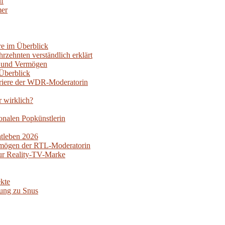
uf
mer
re im Überblick
rzehnten verständlich erklärt
oy und Vermögen
Überblick
rriere der WDR-Moderatorin
r wirklich?
nalen Popkünstlerin
atleben 2026
ermögen der RTL-Moderatorin
ur Reality-TV-Marke
kte
ung zu Snus