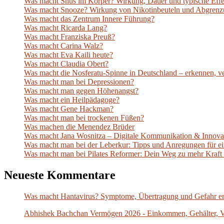
Was macht Snus im Körper? Wirkung, Dauer und typische Effe
Was macht Snooze? Wirkung von Nikotinbeuteln und Abgrenz
Was macht das Zentrum Innere Führung?
Was macht Ricarda Lang?
Was macht Franziska Preuß?
Was macht Carina Walz?
Was macht Eva Kaili heute?
Was macht Claudia Obert?
Was macht die Nosferatu-Spinne in Deutschland – erkennen, ver
Was macht man bei Depressionen?
Was macht man gegen Höhenangst?
Was macht ein Heilpädagoge?
Was macht Gene Hackman?
Was macht man bei trockenen Füßen?
Was machen die Menendez Brüder
Was macht Jana Wosnitza – Digitale Kommunikation & Innova
Was macht man bei der Leberkur: Tipps und Anregungen für e
Was macht man bei Pilates Reformer: Dein Weg zu mehr Kraft
Neueste Kommentare
Was macht Hantavirus? Symptome, Übertragung und Gefahr er
Abhishek Bachchan Vermögen 2026 - Einkommen, Gehälter, 