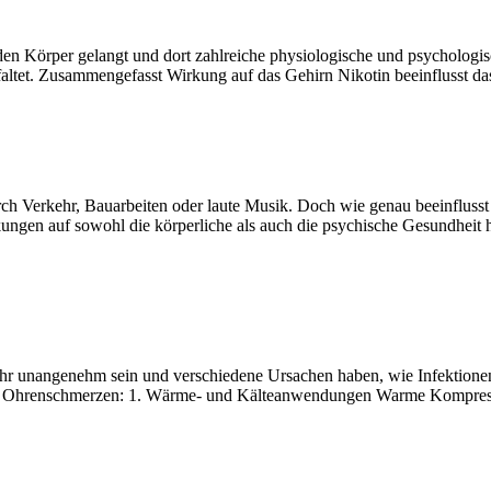
en Körper gelangt und dort zahlreiche physiologische und psychologisc
tfaltet. Zusammengefasst Wirkung auf das Gehirn Nikotin beeinflusst 
 durch Verkehr, Bauarbeiten oder laute Musik. Doch wie genau beeinflu
kungen auf sowohl die körperliche als auch die psychische Gesundhei
unangenehm sein und verschiedene Ursachen haben, wie Infektionen,
 Ohrenschmerzen: 1. Wärme- und Kälteanwendungen Warme Kompress