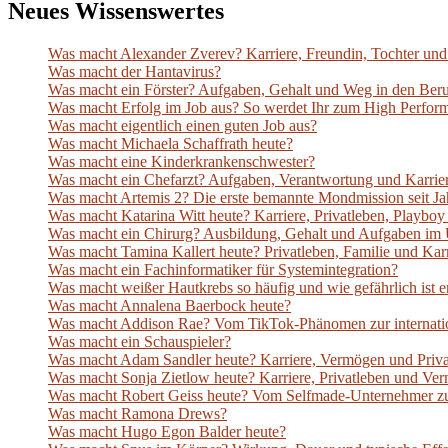
Neues Wissenswertes
Was macht Alexander Zverev? Karriere, Freundin, Tochter und 
Was macht der Hantavirus?
Was macht ein Förster? Aufgaben, Gehalt und Weg in den Ber
Was macht Erfolg im Job aus? So werdet Ihr zum High Perfor
Was macht eigentlich einen guten Job aus?
Was macht Michaela Schaffrath heute?
Was macht eine Kinderkrankenschwester?
Was macht ein Chefarzt? Aufgaben, Verantwortung und Karrie
Was macht Artemis 2? Die erste bemannte Mondmission seit Jah
Was macht Katarina Witt heute? Karriere, Privatleben, Playb
Was macht ein Chirurg? Ausbildung, Gehalt und Aufgaben im 
Was macht Tamina Kallert heute? Privatleben, Familie und Ka
Was macht ein Fachinformatiker für Systemintegration?
Was macht weißer Hautkrebs so häufig und wie gefährlich ist e
Was macht Annalena Baerbock heute?
Was macht Addison Rae? Vom TikTok-Phänomen zur internatio
Was macht ein Schauspieler?
Was macht Adam Sandler heute? Karriere, Vermögen und Priv
Was macht Sonja Zietlow heute? Karriere, Privatleben und V
Was macht Robert Geiss heute? Vom Selfmade-Unternehmer z
Was macht Ramona Drews?
Was macht Hugo Egon Balder heute?