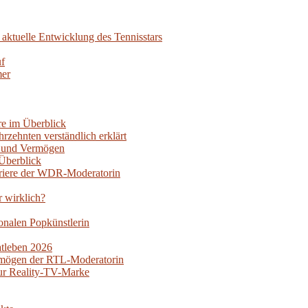
aktuelle Entwicklung des Tennisstars
uf
mer
re im Überblick
rzehnten verständlich erklärt
oy und Vermögen
Überblick
rriere der WDR-Moderatorin
r wirklich?
nalen Popkünstlerin
atleben 2026
ermögen der RTL-Moderatorin
ur Reality-TV-Marke